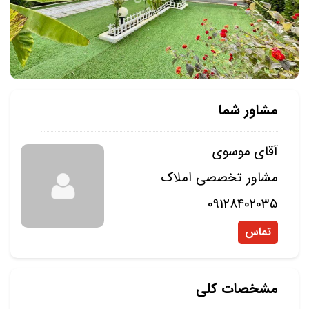
مشاور شما
آقای موسوی
مشاور تخصصی املاک
09128402035
تماس
مشخصات کلی