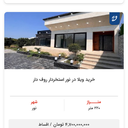
خرید ویلا در نور استخردار روف دار
متــــراژ
شهر
۲۲۰ متر
نور
4,700,000,000 تومان /
اقساط