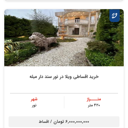
خرید اقساطی ویلا در نور سند دار مبله
متــــراژ
شهر
۴۲۰ متر
نور
6,000,000,000 تومان /
اقساط