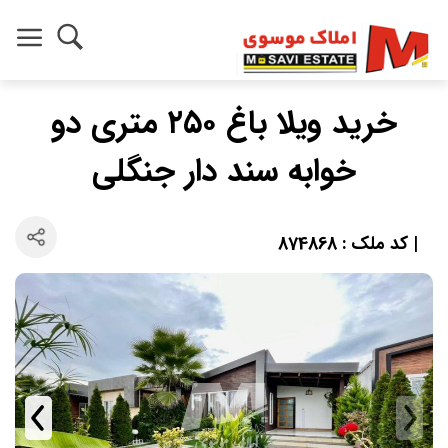
خرید ویلا باغ ۲۵۰ متری دو
خوابه سند دار جنگلی
| کد ملک : 874868