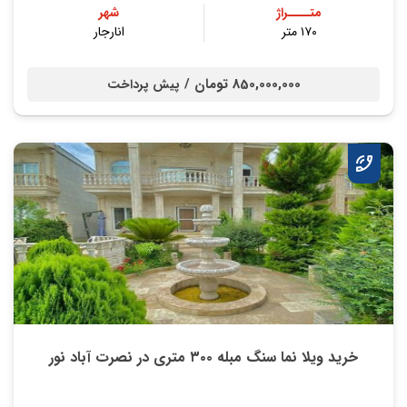
متــــراژ
شهر
۱۷۰ متر
انارجار
850,000,000 تومان /
پیش پرداخت
خرید ویلا نما سنگ مبله ۳۰۰ متری در نصرت آباد نور