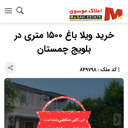
خرید ویلا باغ ۱۵۰۰ متری در
بلویج چمستان
| کد ملک : 849798