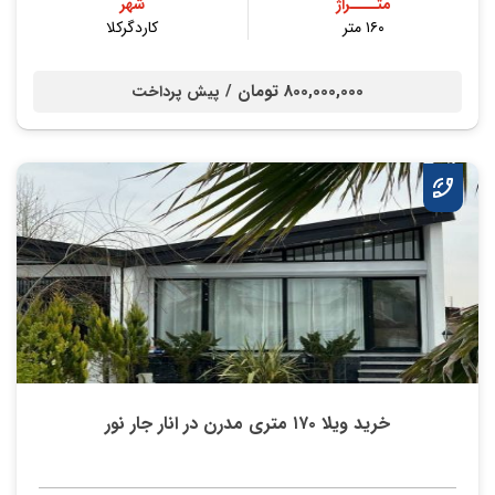
متــــراژ
شهر
۱۶۰ متر
کاردگرکلا
800,000,000 تومان /
پیش پرداخت
خرید ویلا ۱۷۰ متری مدرن در انار جار نور