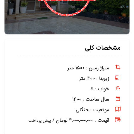
مشخصات کلی
متراژ زمین :
۱۵۰۰ متر
زیربنا :
۴۰۰ متر
خواب :
۵
سال ساخت :
۱۴۰۰
موقعیت :
جنگلی
قیمت : 4,000,000,000 تومان /
پیش پرداخت