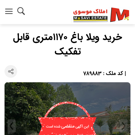
خرید ویلا باغ ۱۱۷۰متری قابل
تفکیک
| کد ملک : 789883