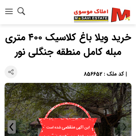
خرید ویلا باغ کلاسیک ۴۰۰ متری
مبله کامل منطقه جنگلی نور
| کد ملک : 856652