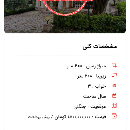
مشخصات کلی
متراژ زمین :
۴۰۰ متر
زیربنا :
۲۰۰ متر
خواب :
۳
سال ساخت :
موقعیت :
جنگلی
قیمت : 1,800,000,000 تومان /
پیش پرداخت