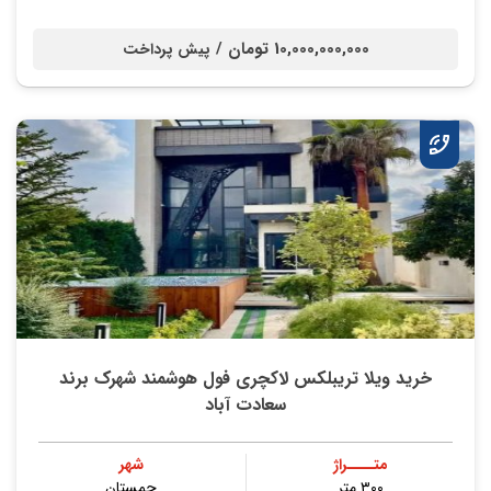
10,000,000,000 تومان /
پیش پرداخت
خرید ویلا تریبلکس لاکچری فول هوشمند شهرک برند
سعادت آباد
متــــراژ
شهر
۳۰۰ متر
چمستان