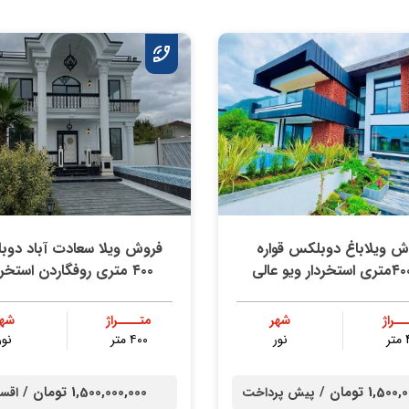
ش ویلاباغ دوبلکس قواره
فروش ویلا سعادت آباد دو
۴۰۰ متری روفگاردن استخر دار
ــراژ
شهر
متــــراژ
شهر
ر
نور
۴۰۰ متر
نور
1,5 تومان /
1,500,000,000 تومان /
پیش پرداخت
اقس