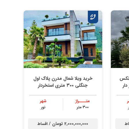
بلکس
خرید ویلا شمال مدرن پلاک اول
جنگلی ۳۰۰ متری استخردار
متــــراژ
شهر
300 متر
نور
2,000,000,000 تومان /
اط
اقساط