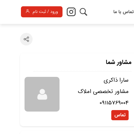
تماس با ما
ورود / ثبت نام
مشاور شما
سارا ذاکری
مشاور تخصصی املاک
09115769004
تماس