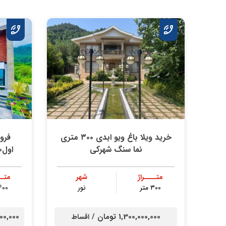
خرید ویلا باغ ویو ابدی ۳۰۰ متری
فرو
نما سنگ شهرکی
اول۴۰۰متری استخردار ویو عالی
متــــراژ
شهر
متــ
۳۰۰ متر
نور
400 مت
1,300,000,000 تومان /
00,000,000
اقساط