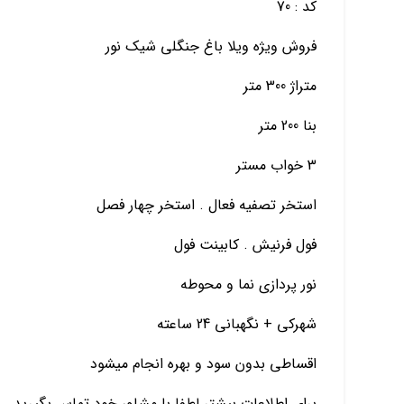
کد : 70
فروش ویژه ویلا باغ جنگلی شیک نور
متراژ 300 متر
بنا 200 متر
3 خواب مستر
استخر تصفیه فعال . استخر چهار فصل
فول فرنیش . کابینت فول
نور پردازی نما و محوطه
شهرکی + نگهبانی 24 ساعته
اقساطی بدون سود و بهره انجام میشود
برای اطلاعات بیشتر لطفا با مشاور خود تماس بگیرید.