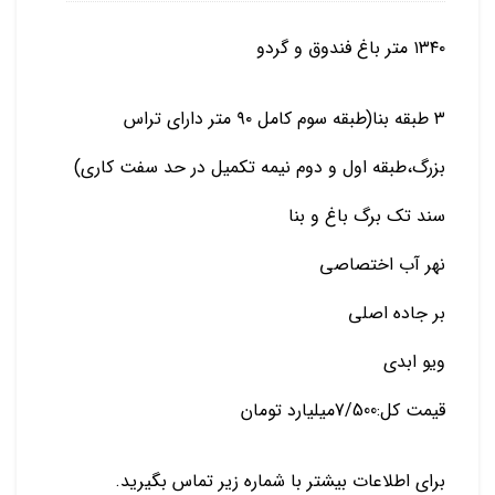
١٣٤٠ متر باغ فندوق و گردو
٣ طبقه بنا(طبقه سوم كامل ٩٠ متر داراي تراس
بزرگ،طبقه اول و دوم نيمه تكميل در حد سفت كاري)
سند تك برگ باغ و بنا
نهر آب اختصاصي
بر جاده اصلي
ويو ابدي
قيمت كل:7/500ميليارد تومان
برای اطلاعات بیشتر با شماره زیر تماس بگیرید.