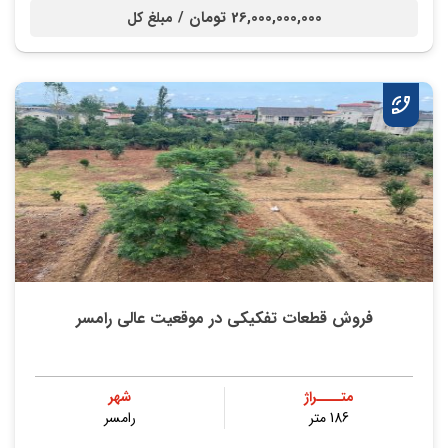
26,000,000,000 تومان /
مبلغ کل
فروش قطعات تفکیکی در موقعیت عالی رامسر
متــــراژ
شهر
186 متر
رامسر