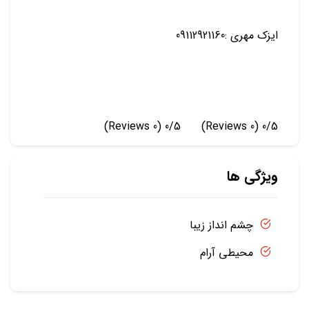
ایزک مهری :09112921160
(0 Reviews)
0/5
(0 Reviews)
0/5
ویژگی ها
چشم انداز زیبا
محیطی آرام