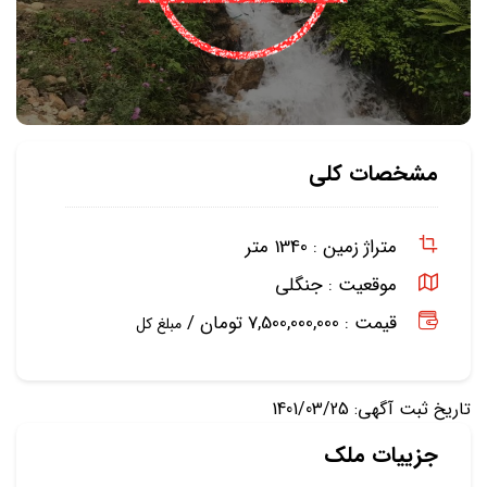
مشخصات کلی
متراژ زمین :
1340 متر
موقعیت :
جنگلی
قیمت : 7,500,000,000 تومان /
مبلغ کل
تاریخ ثبت آگهی: 1401/03/25
جزییات ملک