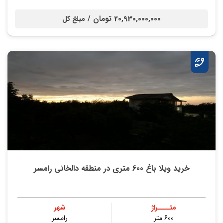
20,930,000,000 تومان /
مبلغ کل
خرید ویلا باغ 600 متری در منطقه دالخانی رامسر
متــــراژ
شهر
600 متر
رامسر