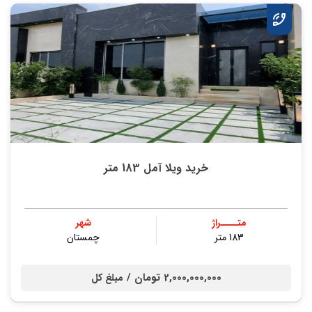
خرید ویلا آمل 183 متر
متــــراژ
شهر
183 متر
چمستان
2,000,000,000 تومان /
مبلغ کل