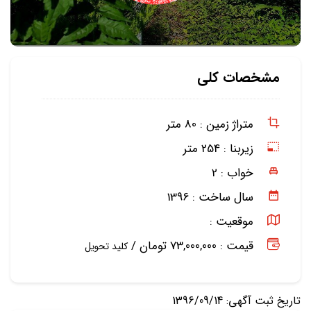
مشخصات کلی
متراژ زمین :
80 متر
زیربنا :
254 متر
خواب :
2
سال ساخت :
1396
موقعیت :
قیمت : 73,000,000 تومان /
کلید تحویل
تاریخ ثبت آگهی: 1396/09/14