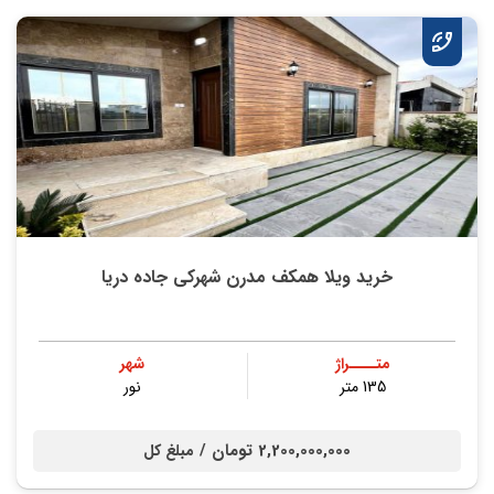
خرید ویلا همکف مدرن شهرکی جاده دریا
متــــراژ
شهر
135 متر
نور
2,200,000,000 تومان /
مبلغ کل