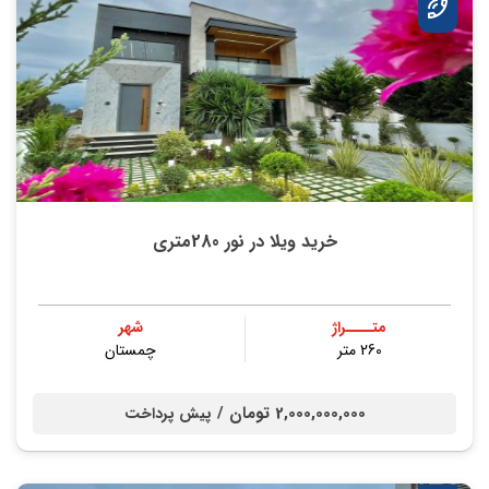
خرید ویلا در نور 280متری
متــــراژ
شهر
260 متر
چمستان
2,000,000,000 تومان /
پیش پرداخت