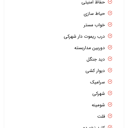
حفاظ امنیتی
حیاط سازی
خواب مستر
درب ریموت دار شهرکی
دوربین مداربسته
دید جنگل
دیوار کشی
سرامیک
شهرکی
شومینه
فلت
کلید نخورده