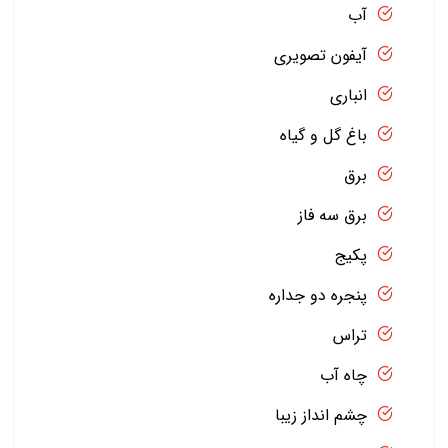
آب
آیفون تصویری
انباری
باغ گل و گیاه
برق
برق سه فاز
پکیج
پنجره دو جداره
تراس
چاه آب
چشم انداز زیبا