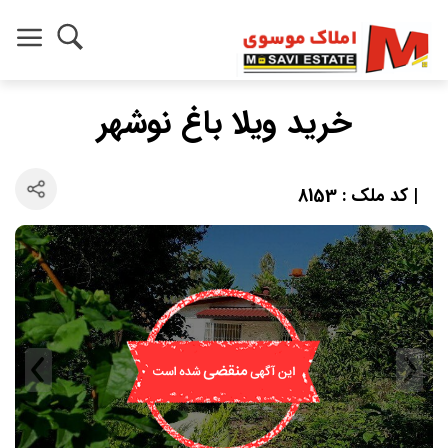
خرید ویلا باغ نوشهر
| کد ملک : 8153