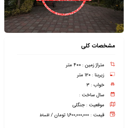
مشخصات کلی
متراژ زمین :
۴۰۰ متر
زیربنا :
۱۲۰ متر
خواب :
۳
سال ساخت :
موقعیت :
جنگلی
قیمت : 1,600,000,000 تومان /
اقساط