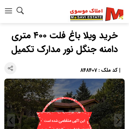
خرید ویلا باغ فلت ۴۰۰ متری
دامنه جنگل نور مدارک تکمیل
| کد ملک : 848407