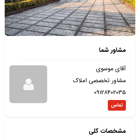
مشاور شما
آقای موسوی
مشاور تخصصی املاک
09128402035
تماس
مشخصات کلی