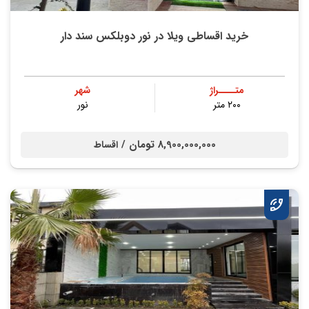
خرید اقساطی ویلا در نور دوبلکس سند دار
متــــراژ
شهر
۲۰۰ متر
نور
8,900,000,000 تومان /
اقساط