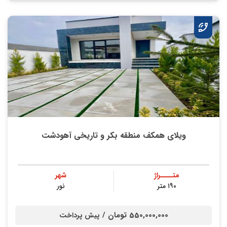
ویلای همکف منطقه بکر و تاریخی آهودشت
متــــراژ
شهر
۱۹۰ متر
نور
550,000,000 تومان /
پیش پرداخت