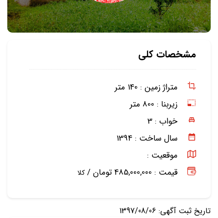
مشخصات کلی
متراژ زمین :
140 متر
زیربنا :
800 متر
خواب :
3
سال ساخت :
1394
موقعیت :
قیمت : 485,000,000 تومان /
کلا
تاریخ ثبت آگهی: 1397/08/06