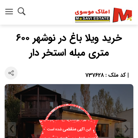
خرید ویلا باغ در نوشهر ۶۰۰
متری مبله استخر دار
| کد ملک : 737628