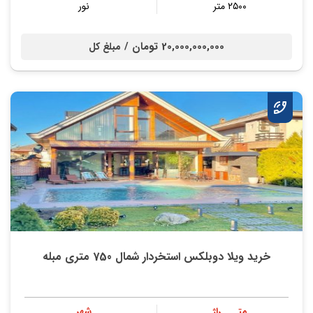
۲۵۰۰ متر
نور
20,000,000,000 تومان /
مبلغ کل
خرید ویلا دوبلکس استخردار شمال 750 متری مبله
متــــراژ
شهر