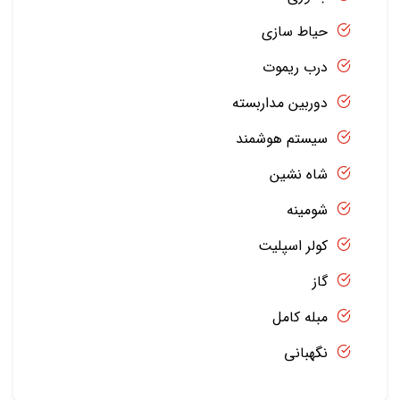
حیاط سازی
درب ریموت
دوربین مداربسته
سیستم هوشمند
شاه نشین
شومینه
کولر اسپلیت
گاز
مبله کامل
نگهبانی