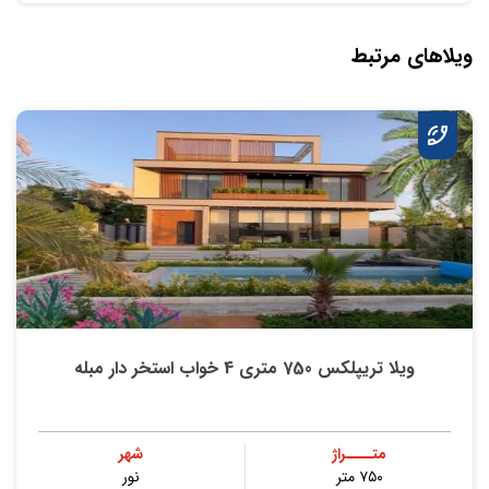
ویلاهای مرتبط
ویلا تریپلکس 750 متری 4 خواب استخر دار مبله
متــــراژ
شهر
۷۵۰ متر
نور