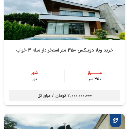
خرید ویلا دوبلکس 350 متر استخر دار مبله 3 خواب
متــــراژ
شهر
۳۵۰ متر
نور
3,000,000,000 تومان /
مبلغ کل