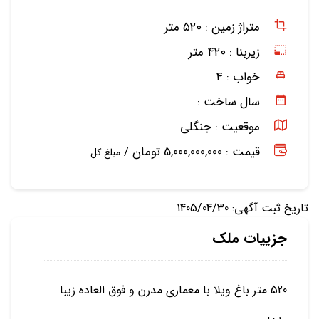
متراژ زمین :
۵۲۰ متر
زیربنا :
۴۲۰ متر
خواب :
۴
سال ساخت :
موقعیت :
جنگلی
قیمت : 5,000,000,000 تومان /
مبلغ کل
تاریخ ثبت آگهی: 1405/04/30
جزییات ملک
520 متر باغ ویلا با معماری مدرن و فوق العاده زیبا