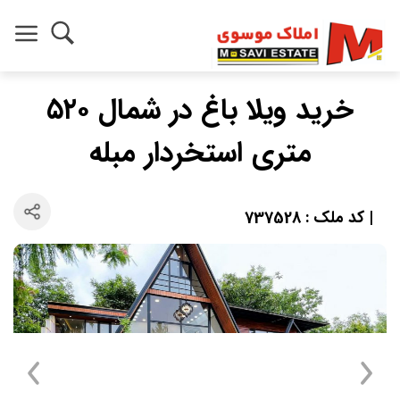
خرید ویلا باغ در شمال ۵۲۰
متری استخردار مبله
| کد ملک : 737528