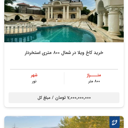
خرید کاخ ویلا در شمال ۸۰۰ متری استخردار
متــــراژ
شهر
۸۰۰ متر
نور
7,000,000,000 تومان /
مبلغ کل