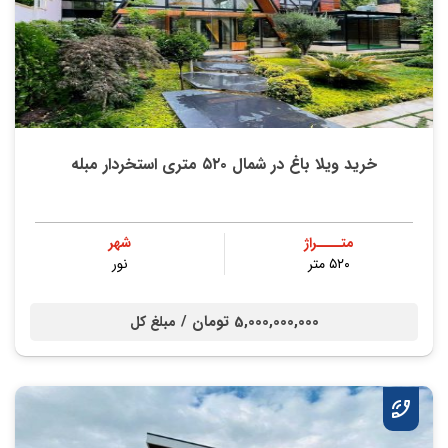
خرید ویلا باغ در شمال ۵۲۰ متری استخردار مبله
متــــراژ
شهر
۵۲۰ متر
نور
5,000,000,000 تومان /
مبلغ کل