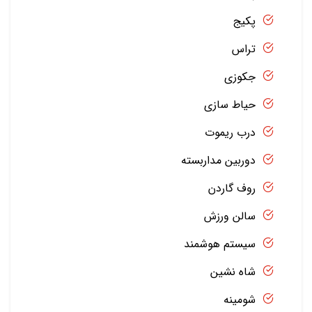
پکیج
تراس
جکوزی
حیاط سازی
درب ریموت
دوربین مداربسته
روف گاردن
سالن ورزش
سیستم هوشمند
شاه نشین
شومینه