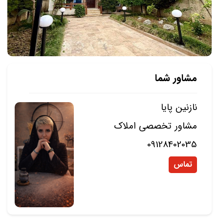
مشاور شما
نازنین پایا
مشاور تخصصی املاک
09128402035
تماس