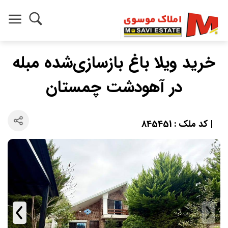
خرید ویلا باغ بازسازی‌شده مبله
در آهودشت چمستان
| کد ملک : 845451