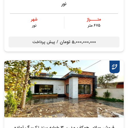
نور
متــــراژ
شهر
۶۷۵ متر
نور
5,000,000,000 تومان /
پیش پرداخت
فروش ویلای همکف مدرن ۳ خوابه سند تک‌برگ آماده