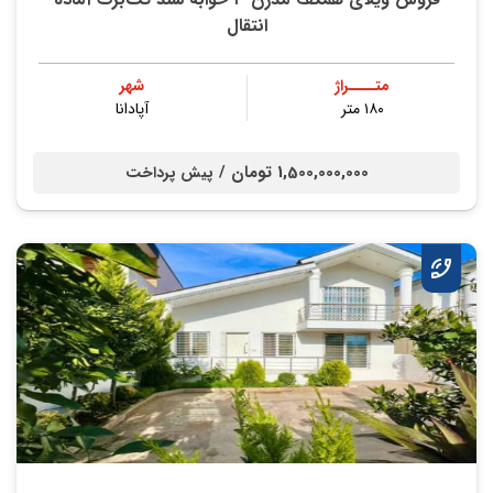
انتقال
متــــراژ
شهر
۱۸۰ متر
آپادانا
1,500,000,000 تومان /
پیش پرداخت