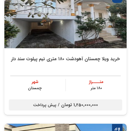
خرید ویلا چمستان آهودشت ۱۸۰ متری نیم پیلوت سند دار
متــــراژ
شهر
۱۸۰ متر
چمستان
1,250,000,000 تومان /
پیش پرداخت