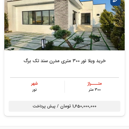
خرید ویلا نور ۳۰۰ متری مدرن سند تک برگ
متــــراژ
شهر
۳۰۰ متر
نور
1,650,000,000 تومان /
پیش پرداخت