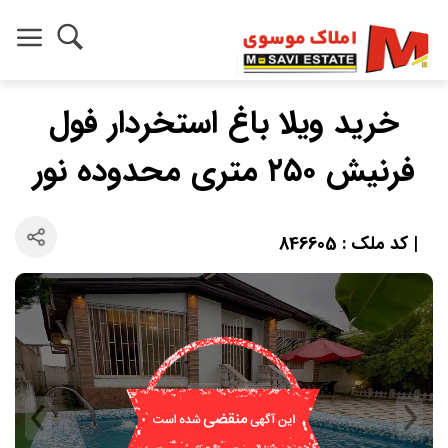
خرید ویلا باغ استخردار فول
فرنیش ۲۵۰ متری محدوده نور
| کد ملک : 846605