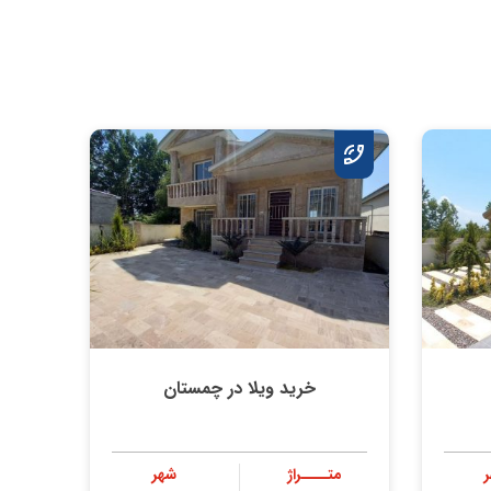
خرید ویلا در چمستان
متــــراژ
شهر