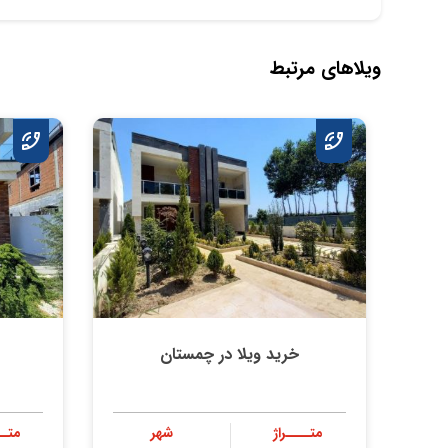
ویلاهای مرتبط
خرید ویلا در چمستان
متــــراژ
شهر
متــ