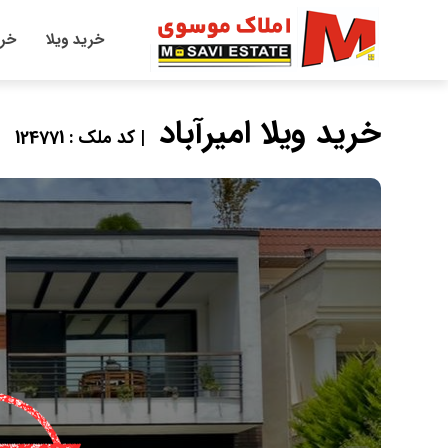
خرید ویلا
خری
خرید ویلا امیرآباد
| کد ملک : 124771