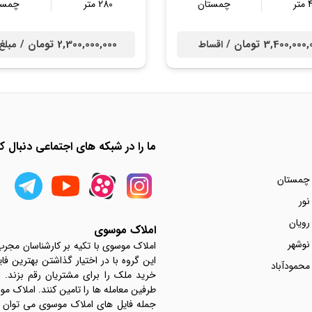
ر
چمستان
280 متر
چمست
3,400,00 تومان /
2,300,000,000 تومان /
اقساط
مبلغ
ما را در شبکه های اجتماعی دنبال کن
 چمستان
نور
رویان
املاک موسوی
نوشهر
املاک موسوی با تکیه بر کارشناسان مجر
این گروه با در اختیار گذاشتن بهترین فا
محمودآباد
خرید ملک را برای مشتریان رقم بزند.
جمله فایل های املاک موسوی می توان به 