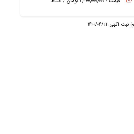
قیمت : 2,400,000,000 تومان /
اقساط
ثبت آگهی: 1400/04/21