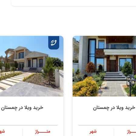
خرید ویلا در چمستان
خرید ویلا در چمستان
ــراژ
شهر
متــــراژ
شهر