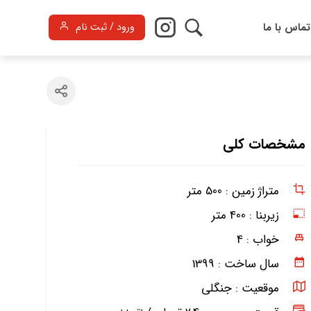
تماس با ما
ورود / ثبت نام
مشخصات کلی
متراژ زمین :
500 متر
زیربنا :
400 متر
خواب :
4
سال ساخت :
1399
موقعیت :
جنگلی