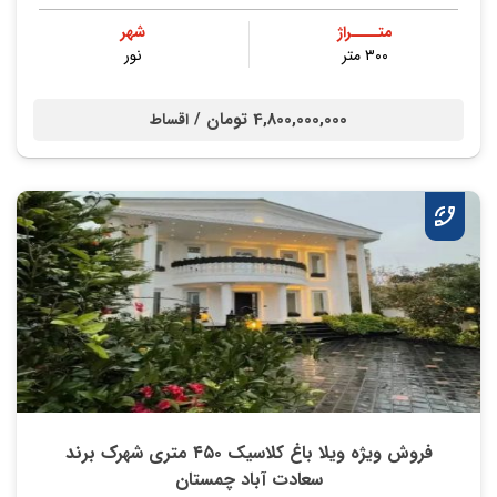
متــــراژ
شهر
۳۰۰ متر
نور
4,800,000,000 تومان /
اقساط
فروش ویژه ویلا باغ کلاسیک ۴۵۰ متری شهرک برند
سعادت آباد چمستان