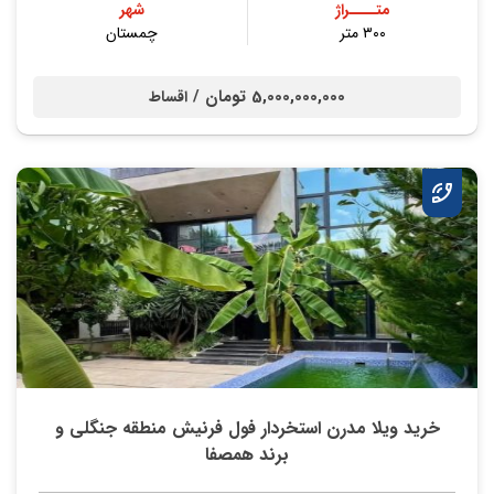
متــــراژ
شهر
۳۰۰ متر
چمستان
5,000,000,000 تومان /
اقساط
خرید ویلا مدرن استخردار فول فرنیش منطقه جنگلی و
برند همصفا