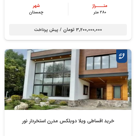
متــــراژ
شهر
۲۸۰ متر
چمستان
3,200,000,000 تومان /
پیش پرداخت
خرید اقساطی ویلا دوبلکس مدرن استخردار نور