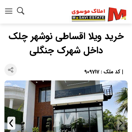
خرید ویلا اقساطی نوشهر چلک
داخل شهرک جنگلی
| کد ملک : 909717