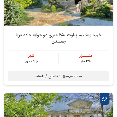
خرید ویلا نیم پیلوت ۲۵۰ متری دو خوابه جاده دریا
چمستان
متــــراژ
شهر
۲۵۰ متر
جاده دریا
4,500,000,000 تومان /
اقساط