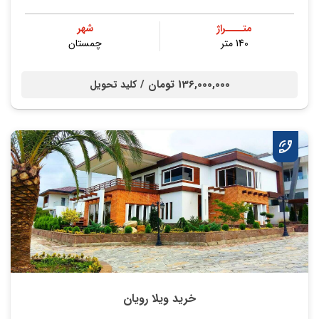
متــــراژ
شهر
140 متر
چمستان
136,000,000 تومان /
کلید تحویل
خرید ویلا رویان