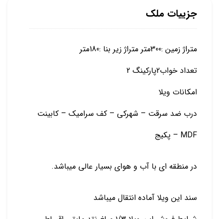
جزییات ملک
متراژ زمین :300متر متراژ زیر بنا :180متر
تعداد خواب2پارکینگ 2
امکانات ویلا
درب ضد سرقت – شهرکی – کف سرامیک – کابینت
MDF – پکیج
در منطقه ای با آب و هوای بسیار عالی میباشد.
سند این ویلا آماده انتقال میباشد