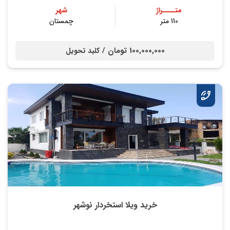
متــــراژ
شهر
110 متر
چمستان
100,000,000 تومان /
کلید تحویل
خرید ویلا استخردار نوشهر