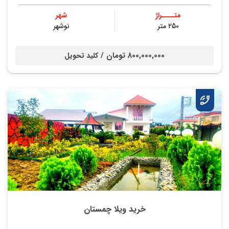
متــــراژ
شهر
250 متر
نوشهر
800,000,000 تومان /
کلید تحویل
خرید ویلا چمستان