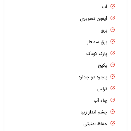
آب
آیفون تصویری
برق
برق سه فاز
پارک کودک
پکیج
پنجره دو جداره
تراس
چاه آب
چشم انداز زیبا
حفاظ امنیتی