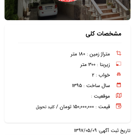
مشخصات کلی
متراژ زمین :
180 متر
زیربنا :
300 متر
خواب :
2
سال ساخت :
1395
موقعیت :
قیمت : 150,000,000 تومان /
کلید تحویل
تاریخ ثبت آگهی: 1397/05/09