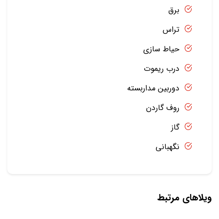
برق
تراس
حیاط سازی
درب ریموت
دوربین مداربسته
روف گاردن
گاز
نگهبانی
ویلاهای مرتبط