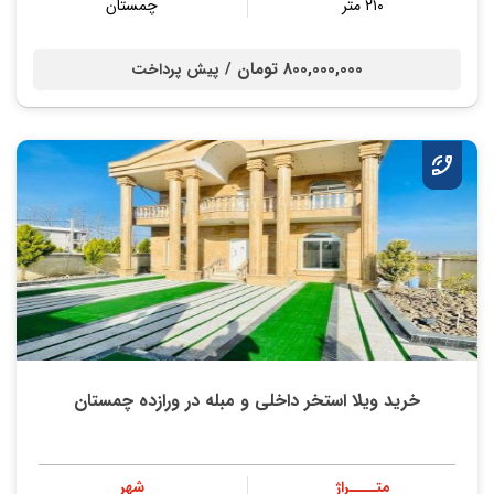
۲۱۰ متر
چمستان
800,000,000 تومان /
پیش پرداخت
خرید ویلا استخر داخلی و مبله در ورازده چمستان
متــــراژ
شهر