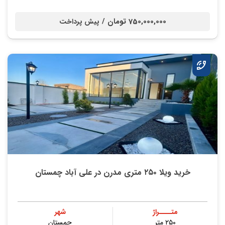
750,000,000 تومان /
پیش پرداخت
خرید ویلا ۲۵۰ متری مدرن در علی آباد چمستان
متــــراژ
شهر
۲۵۰ متر
چمستان