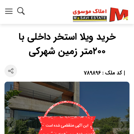
خرید ویلا استخر داخلی با
۲۰۰متر زمین شهرکی
| کد ملک : 789896