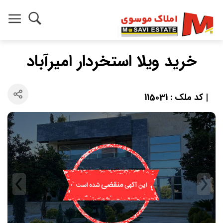
خرید ویلا استخردار امیرآباد
| کد ملک : 115031