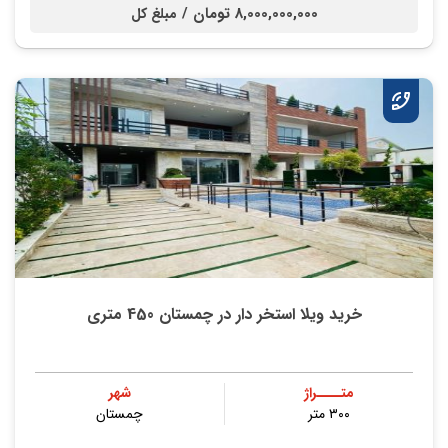
8,000,000,000 تومان /
مبلغ کل
خرید ویلا استخر دار در چمستان 450 متری
متــــراژ
شهر
۳۰۰ متر
چمستان