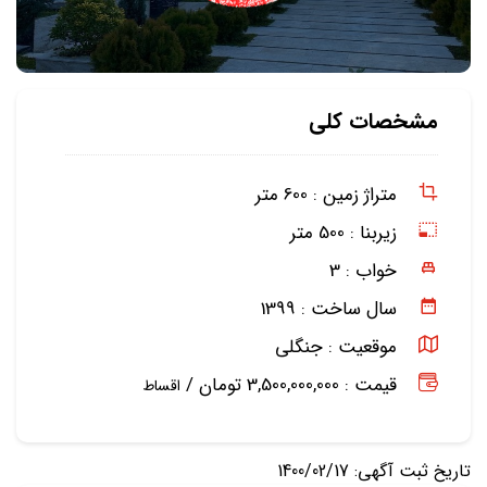
مشخصات کلی
متراژ زمین :
600 متر
زیربنا :
500 متر
خواب :
3
سال ساخت :
1399
موقعیت :
جنگلی
قیمت : 3,500,000,000 تومان /
اقساط
تاریخ ثبت آگهی: 1400/02/17