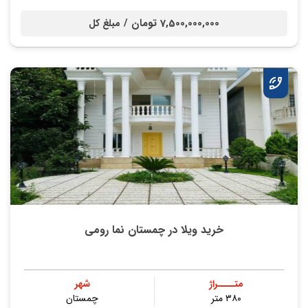
7,500,000,000 تومان /
مبلغ کل
خرید ویلا در چمستان نما رومی
متــــراژ
شهر
۳۸۰ متر
چمستان