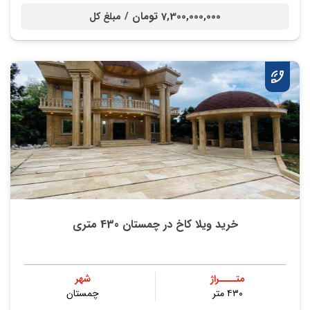
7,300,000,000 تومان /
مبلغ کل
خرید ویلا کاخ در چمستان 430 متری
متــــراژ
شهر
۴۳۰ متر
چمستان