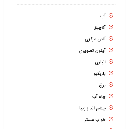
آب
آلاچیق
آنتن مرکزی
آیفون تصویری
انباری
باربکیو
برق
چاه آب
چشم انداز زیبا
خواب مستر