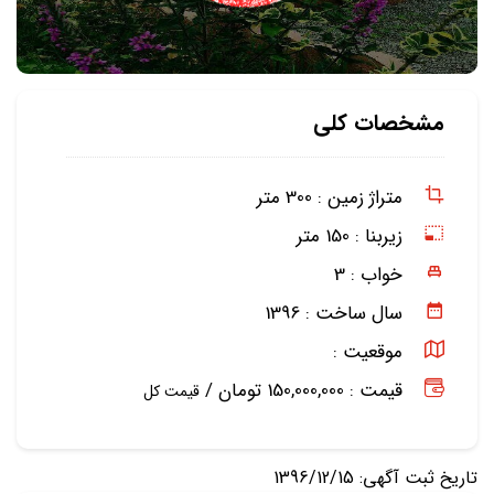
مشخصات کلی
متراژ زمین :
300 متر
زیربنا :
150 متر
خواب :
3
سال ساخت :
1396
موقعیت :
قیمت : 150,000,000 تومان /
قیمت کل
تاریخ ثبت آگهی: 1396/12/15