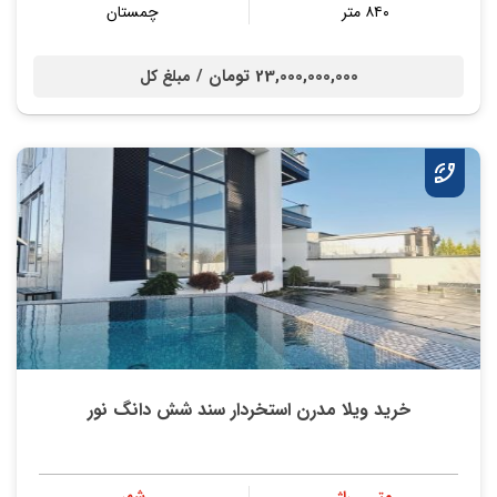
۸۴۰ متر
چمستان
23,000,000,000 تومان /
مبلغ کل
خرید ویلا مدرن استخردار سند شش دانگ نور