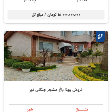
250 متر
چمستان
15,000,000,000 تومان /
مبلغ کل
فروش ویلا باغ مشجر جنگلی نور
متــــراژ
شهر