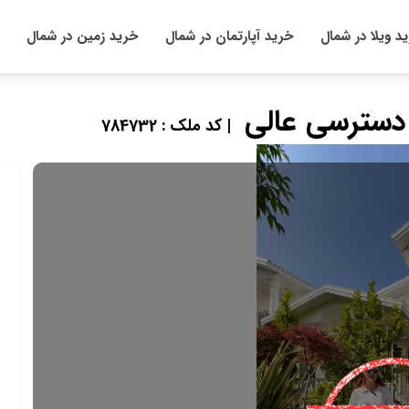
د ویلا در شمال
خرید آپارتمان در شمال
خرید زمین در شمال
| کد ملک : 784732