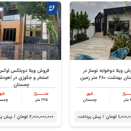
ش ویلا دوخوابه نوساز در
فروش ویلا دوبلکس لوکس 
بهدشت ۲۸۰ متر زمین
استخر و جکوزی در آهود
چمستان
ــراژ
شهر
متــــراژ
شهر
ر
چمستان
۲۲۵ متر
چمست
1,0 تومان /
2,000,000,000 تومان /
پیش پرداخت
پیش پر