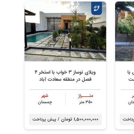
با
ویلای نوساز ۳ خواب با استخر ۴
شت
فصل در منطقه سعادت آباد
متــــراژ
شهر
ان
۳۵۰ متر
چمستان
1,500,000,000 تومان /
داخت
پیش پرداخت