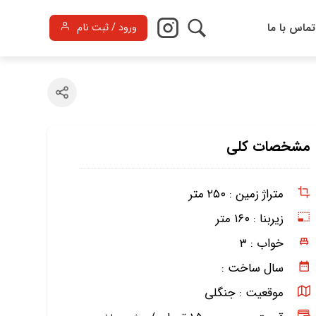
تماس با ما
ورود / ثبت نام
مشخصات کلی
متراژ زمین :
۲۵۰ متر
زیربنا :
۱۶۰ متر
خواب :
۳
سال ساخت :
موقعیت :
جنگلی