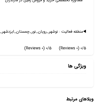
– مشاوره تخصصی خرید و فروش زمین در مازندران
◀️منطقه فعالیت : نوشهر_رویان_نور_چمستان_ایزدشهر_
(0 Reviews)
0/5
(0 Reviews)
0/5
ویژگی ها
ویلاهای مرتبط