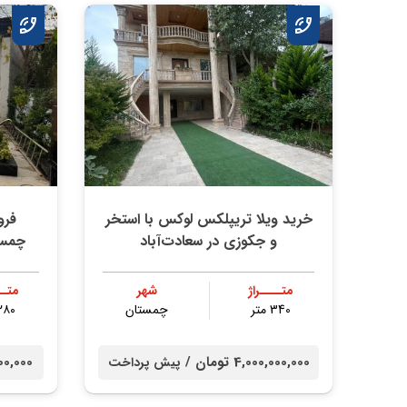
خرید ویلا تریپلکس لوکس با استخر
فرو
و جکوزی در سعادت‌آباد
چمستان 
متــــراژ
شهر
متــ
340 متر
چمستان
۲۸۰ مت
4,000,000,000 تومان /
00,000,000
پیش پرداخت