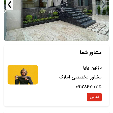
مشاور شما
نازنین پایا
مشاور تخصصی املاک
09128402035
تماس