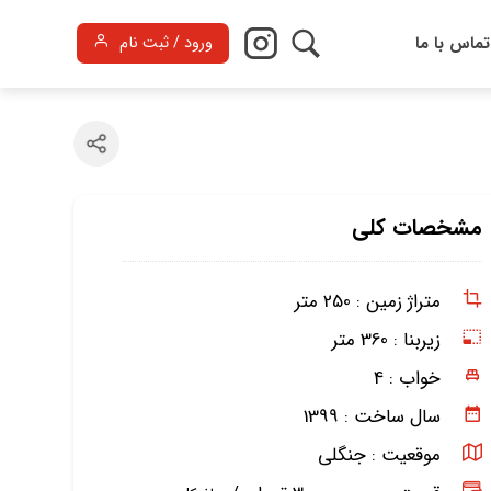
تماس با ما
ورود / ثبت نام
مشخصات کلی
متراژ زمین :
250 متر
زیربنا :
360 متر
خواب :
4
سال ساخت :
1399
موقعیت :
جنگلی