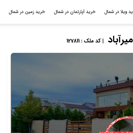
د ویلا در شمال
خرید آپارتمان در شمال
خرید زمین در شمال
| کد ملک : 127811