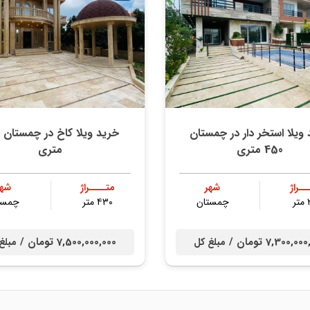
ویلا استخر دار در چمستان
خ
450 متری
متری
ــراژ
شهر
متــــراژ
شهر
ر
چمستان
۴۳۰ متر
چمست
7,300,0 تومان /
7,500,000,000 تومان /
مبلغ کل
مبلغ