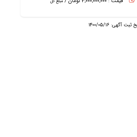
قیمت : 3,000,000,000 تومان /
مبلغ کل
ثبت آگهی: 1400/05/16