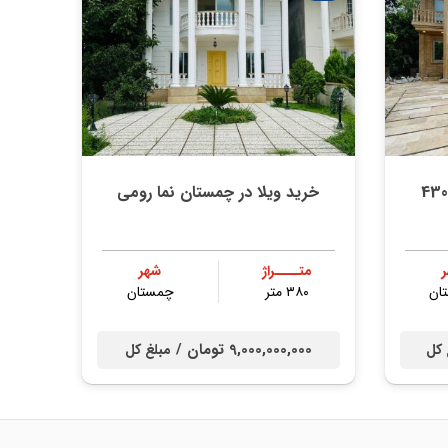
رید ویلا کاخ در چمستان 430
خرید ویلا در چمستان نما رومی
متــــراژ
شهر
ان
۳۸۰ متر
چمستان
9,000,000,000 تومان /
 کل
مبلغ کل