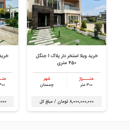
خرید ویلا استخر دار پلاک 1 جنگل
خرید 
450 متری
متــــراژ
شهر
متــ
۳۰۰ متر
چمستان
۳۰۰ مت
8,000,000,000 تومان /
00,000
مبلغ کل