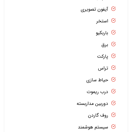
آیفون تصویری
استخر
باربکیو
برق
پارکت
تراس
حیاط سازی
درب ریموت
دوربین مداربسته
روف گاردن
سیستم هوشمند