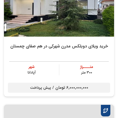
خرید ویلای دوبلکس مدرن شهرکی در هم صفای چمستان
متــــراژ
شهر
۳۰۰ متر
آپادانا
6,000,000,000 تومان /
پیش پرداخت