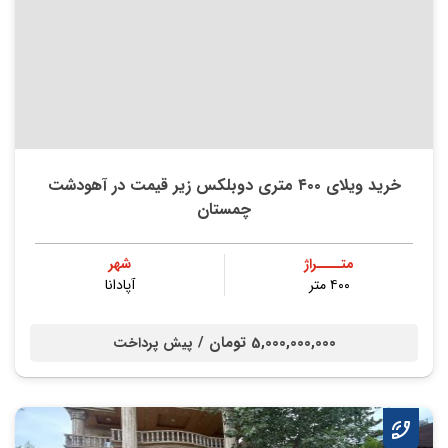
خرید ویلای ۴۰۰ متری دوبلکس زیر قیمت در آهودشت
چمستان
متــــراژ
شهر
۴۰۰ متر
آپادانا
5,000,000,000 تومان /
پیش پرداخت