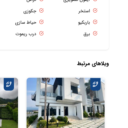
استخر
جکوزی
باربکیو
حیاط سازی
برق
درب ریموت
ویلاهای مرتبط