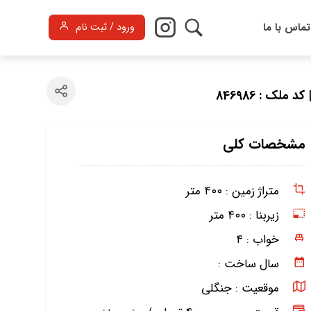
تماس با ما
ورود / ثبت نام
 کد ملک : 846986
مشخصات کلی
متراژ زمین :
۴۰۰ متر
زیربنا :
۴۰۰ متر
خواب :
۴
سال ساخت :
موقعیت :
جنگلی