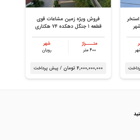
استخر
فروش ویژه زمین مشاعات قوی
شهر
قطعه ۱ جنگل دهکده ۷۴ هکتاری
متــــراژ
شهر
هر
400 متر
رویان
4,000,000,000 تومان /
داخت
پیش پرداخت
ید