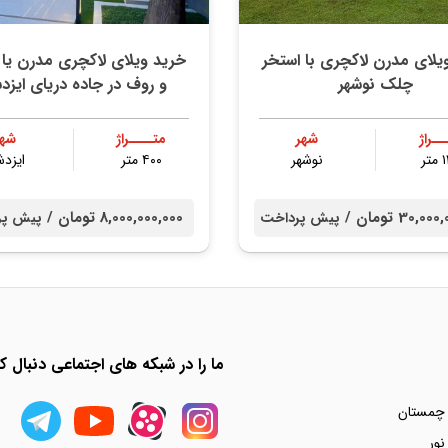
یلای مدرن لاکچری با استخر
خرید ویلای لاکچری مدرن یا 
چلک نوشهر
و روف در جاده دریای ایزد
ــراژ
شهر
متــــراژ
شهر
ر
نوشهر
۴۰۰ متر
ایزدش
30, تومان /
8,000,000,000 تومان /
پیش پرداخت
پیش پر
ما را در شبکه های اجتماعی دنبال کن
 چمستان
نور