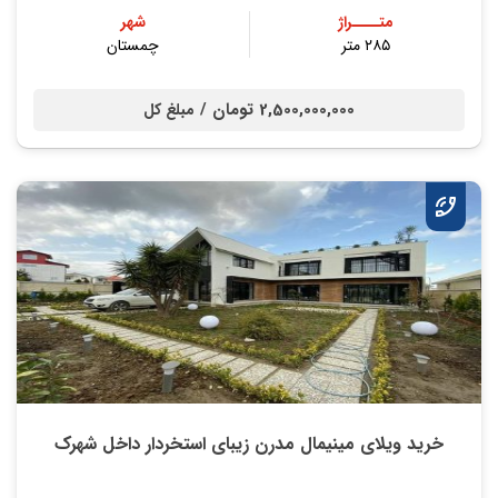
متــــراژ
شهر
۲۸۵ متر
چمستان
2,500,000,000 تومان /
مبلغ کل
خرید ویلای مینیمال مدرن زیبای استخردار داخل شهرک