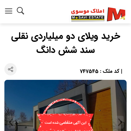
خرید ویلای دو میلیاردی نقلی
سند شش دانگ
| کد ملک : 747545