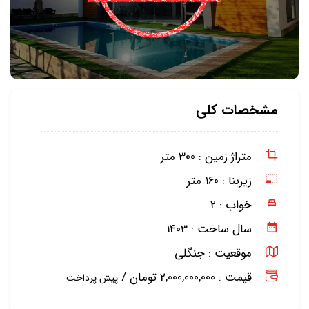
مشخصات کلی
متراژ زمین :
300 متر
زیربنا :
160 متر
خواب :
2
سال ساخت :
1403
موقعیت :
جنگلی
قیمت : 2,000,000,000 تومان /
پیش پرداخت