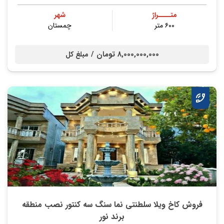
متــــراژ
شهر
۶۰۰ متر
چمستان
8,000,000,000 تومان /
مبلغ کل
فروش کاخ ویلا سلطنتی نما سنگ سه کنتور نصب منطقه
برند نور