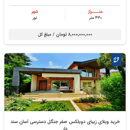
متــــراژ
شهر
430 متر
نور
8,000,000,000 تومان /
مبلغ کل
خرید ویلای زیبای دوبلکس صفر جنگل دسترسی آسان سند
دار