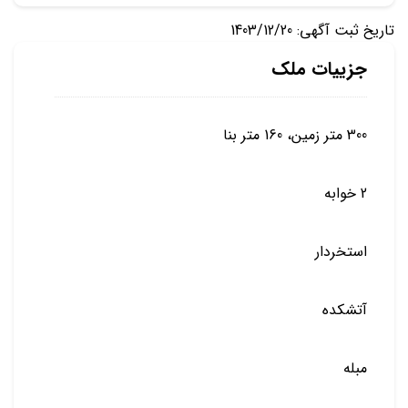
تاریخ ثبت آگهی: 1403/12/20
جزییات ملک
300 متر زمین، 160 متر بنا
2 خوابه
استخردار
آتشکده
مبله