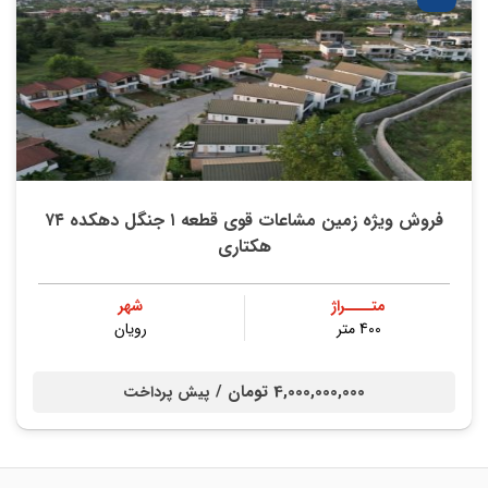
فروش ویژه زمین مشاعات قوی قطعه ۱ جنگل دهکده ۷۴
هکتاری
متــــراژ
شهر
400 متر
رویان
4,000,000,000 تومان /
پیش پرداخت