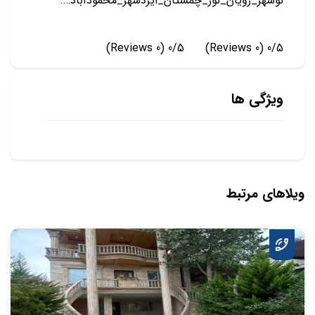
نوشهر_رویان_نور_چمستان_ایزدشهر_محمودآباد….
(0 Reviews)
0/5
(0 Reviews)
0/5
ویژگی ها
ویلاهای مرتبط