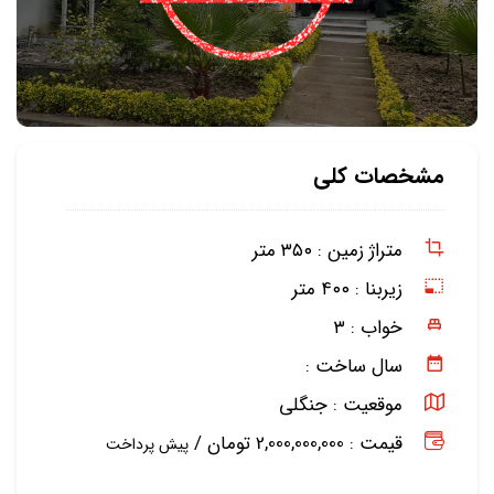
مشخصات کلی
متراژ زمین :
۳۵۰ متر
زیربنا :
۴۰۰ متر
خواب :
۳
سال ساخت :
موقعیت :
جنگلی
قیمت : 2,000,000,000 تومان /
پیش پرداخت