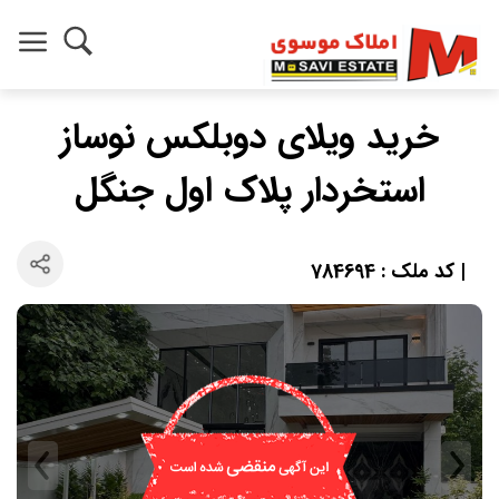
خرید ویلای دوبلکس نوساز
استخردار پلاک اول جنگل
| کد ملک : 784694