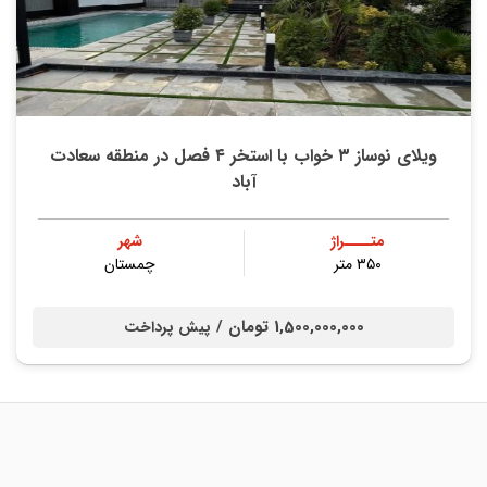
ویلای نوساز ۳ خواب با استخر ۴ فصل در منطقه سعادت
آباد
متــــراژ
شهر
۳۵۰ متر
چمستان
1,500,000,000 تومان /
پیش پرداخت