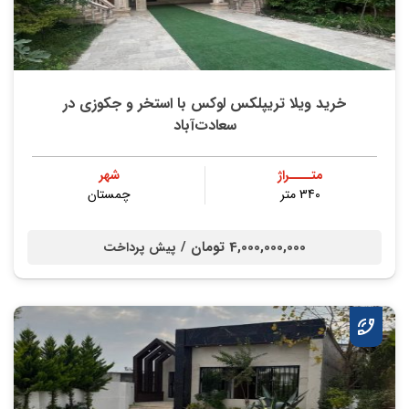
خرید ویلا تریپلکس لوکس با استخر و جکوزی در
سعادت‌آباد
متــــراژ
شهر
340 متر
چمستان
4,000,000,000 تومان /
پیش پرداخت