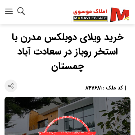
خرید ویلای دوبلکس مدرن با
استخر روباز در سعادت‌ آباد
چمستان
| کد ملک : 847681