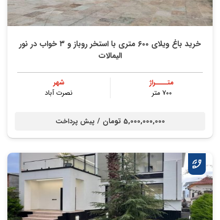
خرید باغ ویلای ۶۰۰ متری با استخر روباز و ۳ خواب در نور
الیمالات
متــــراژ
شهر
۷۰۰ متر
نصرت آباد
5,000,000,000 تومان /
پیش پرداخت