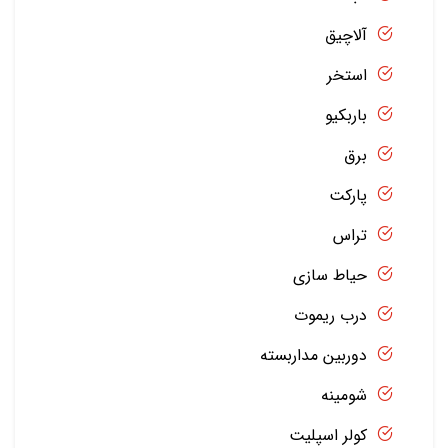
آلاچیق
استخر
باربکیو
برق
پارکت
تراس
حیاط سازی
درب ریموت
دوربین مداربسته
شومینه
کولر اسپلیت