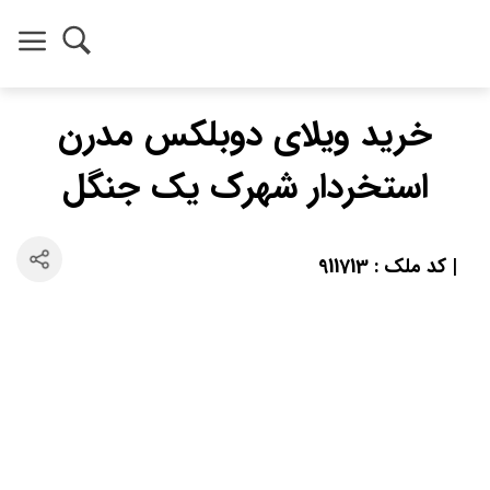
خرید ویلای دوبلکس مدرن
استخردار شهرک یک جنگل
| کد ملک : 911713