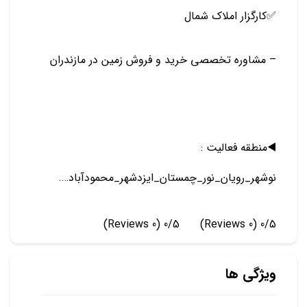
✅️کارگزار املاک شمال
– مشاوره تخصصی خرید و فروش زمین در مازندران
◀️منطقه فعالیت :
نوشهر_رویان_نور_چمستان_ایزدشهر_محمودآباد….
(0 Reviews)
0/5
(0 Reviews)
0/5
ویژگی ها