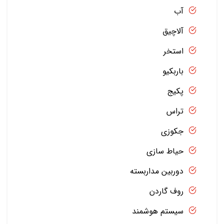
آب
آلاچیق
استخر
باربکیو
پکیج
تراس
جکوزی
حیاط سازی
دوربین مداربسته
روف گاردن
سیستم هوشمند