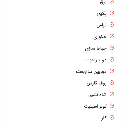
برق
پکیج
تراس
جکوزی
حیاط سازی
درب ریموت
دوربین مداربسته
روف گاردن
شاه نشین
کولر اسپلیت
گاز