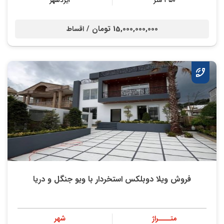
۳۵۰ متر
ایزدشهر
15,000,000,000 تومان /
اقساط
فروش ویلا دوبلکس استخردار با ویو جنگل و دریا
متــــراژ
شهر