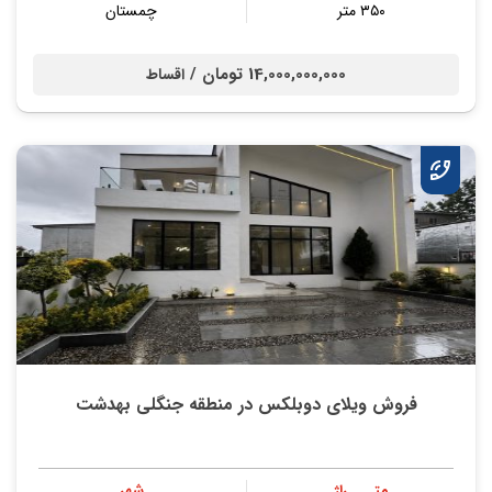
۳۵۰ متر
چمستان
14,000,000,000 تومان /
اقساط
فروش ویلای دوبلکس در منطقه جنگلی بهدشت
متــــراژ
شهر