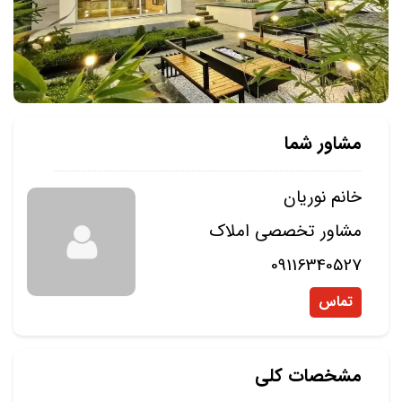
مشاور شما
خانم نوریان
مشاور تخصصی املاک
09116340527
تماس
مشخصات کلی