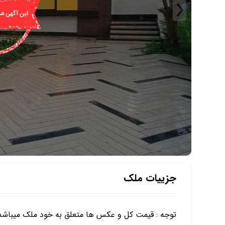
جزییات ملک
توجه : قيمت كل و عكس ها متعلق به خود ملك ميباشد