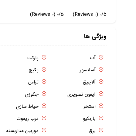
(0 Reviews)
0/5
(0 Reviews)
0/5
ویژگی ها
آب
پارکت
آسانسور
پکیج
آلاچیق
تراس
آیفون تصویری
جکوزی
استخر
حیاط سازی
باربکیو
درب ریموت
برق
دوربین مداربسته