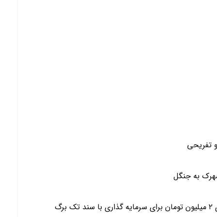
و تفريحي
هرك به جنگل
رگ