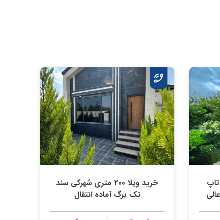
4 متری تاپ
خرید ویلا 200 متری شهركي سند
الي
تك برگ آماده انتقال