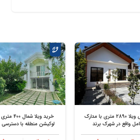
فروش ویلا 2890 متری با مدارك
خرید ویلا شمال 00
امل واقع در شهرك برند
لوكيشن منطقه با دسترسي ع