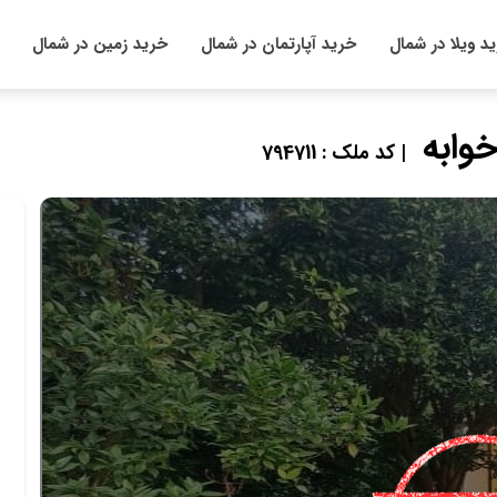
د ویلا در شمال
خرید آپارتمان در شمال
خرید زمین در شمال
| کد ملک : 794711