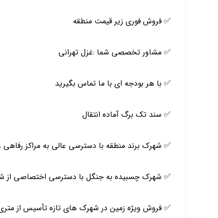
✅ فروش فوري زير قيمت منطقه
✅ مشاور تخصصي شما :غزل تهراني
✅ با هر بودجه اي با ما تماس بگيريد
✅ سند تك برگ آماده انتقال
✅ شهرك برند منطقه با دسترسي عالي به مراكز رفاهي 
✅ شهرك چسبيده به جنگل با دسترسي اختصاصي از ش
✅ فروش ويژه زمين در شهرك هاي تازه تأسيس از متري ٢ ميليون تومان براي سرمايه گذاري با سند تك ب