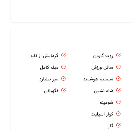
روف گاردن
گرمایش از کف
سالن ورزش
مبله کامل
سیستم هوشمند
میز بیلیارد
شاه نشین
نگهبانی
شومینه
کولر اسپلیت
گاز