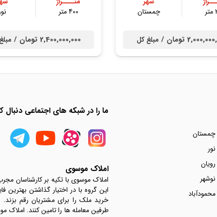
ــراژ
شهر
متــــراژ
شهر
ر
چمستان
400 متر
نور
2,000,0 تومان /
2,400,000,000 تومان /
مبلغ کل
مبلغ
ما را در شبکه های اجتماعی دنبال کن
 چمستان
نور
رویان
املاک موسوی
نوشهر
املاک موسوی با تکیه بر کارشناسان مجر
این گروه با در اختیار گذاشتن بهترین فا
محمودآباد
خرید ملک را برای مشتریان رقم بزند.