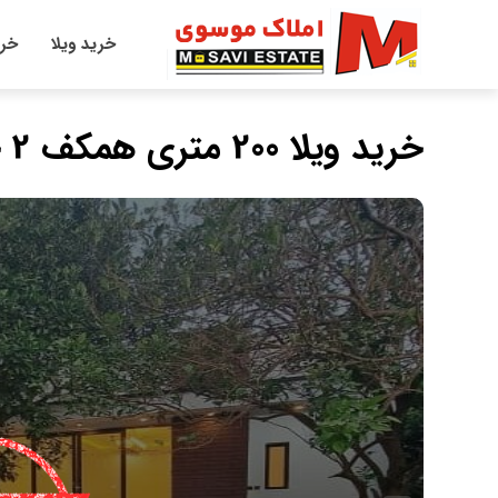
خرید ویلا
خری
خرید ويلا 200 متری همكف 2 خوابه