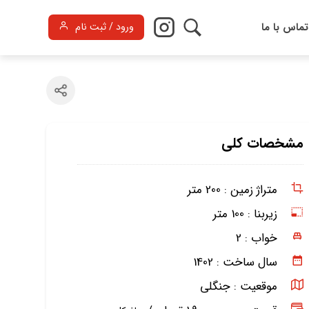
تماس با ما
ورود / ثبت نام
مشخصات کلی
متراژ زمین :
200 متر
زیربنا :
100 متر
خواب :
2
سال ساخت :
1402
موقعیت :
جنگلی