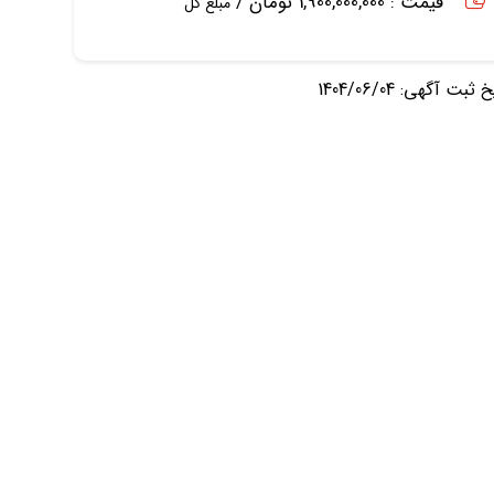
قیمت : 1,900,000,000 تومان /
مبلغ کل
ثبت آگهی: 1404/06/04