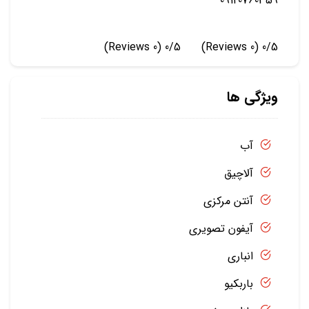
09120760359
(0 Reviews)
0/5
(0 Reviews)
0/5
ویژگی ها
آب
آلاچیق
آنتن مرکزی
آیفون تصویری
انباری
باربکیو