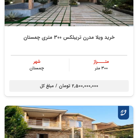
خرید ویلا مدرن تریبلکس 300 متری چمستان
متــــراژ
شهر
۳۰۰ متر
چمستان
2,500,000,000 تومان /
مبلغ کل