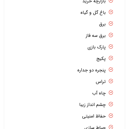
بازارچه خرید
باغ گل و گیاه
برق
برق سه فاز
پارک بازی
پکیج
پنجره دو جداره
تراس
چاه آب
چشم انداز زیبا
حفاظ امنیتی
حیاط سازی