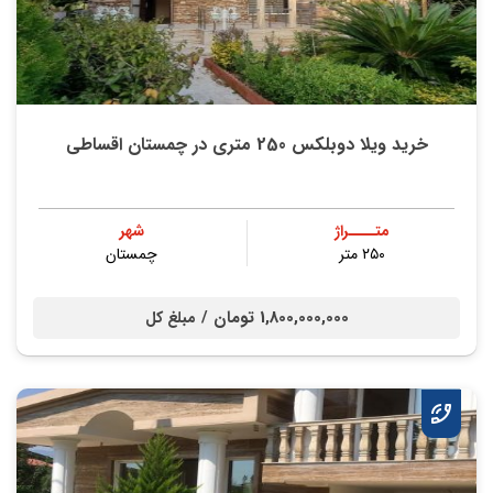
خرید ویلا دوبلکس 250 متری در چمستان اقساطی
متــــراژ
شهر
۲۵۰ متر
چمستان
1,800,000,000 تومان /
مبلغ کل