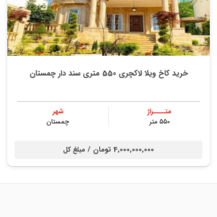
خرید کاخ ویلا لاکچری 550 متری سند دار چمستان
متــــراژ
شهر
۵۵۰ متر
چمستان
4,000,000,000 تومان /
مبلغ کل