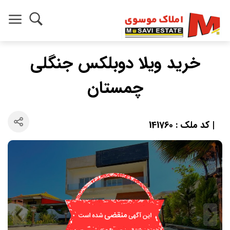
خرید ويلا دوبلکس جنگلی
چمستان
| کد ملک : 141760