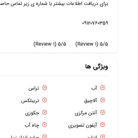
براي دريافت اطلاعات بیشتر با شماره ی زیر تماس حاصل
09120760359
(1 Review)
5/5
(1 Review)
5/5
ویژگی ها
آب
تراس
آلاچیق
تریبلکس
آنتن مرکزی
جکوزی
آیفون تصویری
چاه آب
انباری
چشم انداز زیبا