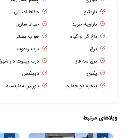
باربکیو
حفاظ امنیتی
بازارچه خرید
حیاط سازی
باغ گل و گیاه
خواب مستر
برق
درب ریموت
برق سه فاز
درب ریموت دار شهر
پکیج
دوبلکس
پنجره دو جداره
دوربین مداربسته
ویلاهای مرتبط