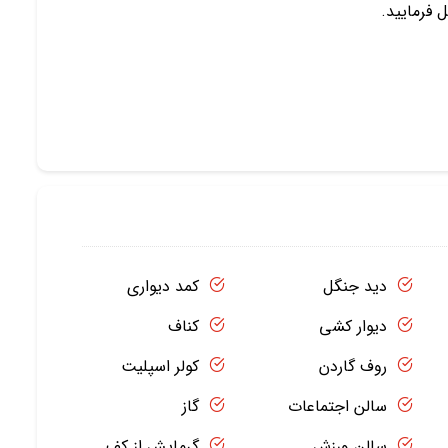
 فرمایید.
دید جنگل
کمد دیواری
دیوار کشی
کناف
روف گاردن
کولر اسپلیت
سالن اجتماعات
گاز
سالن ورزش
گرمایش از کف