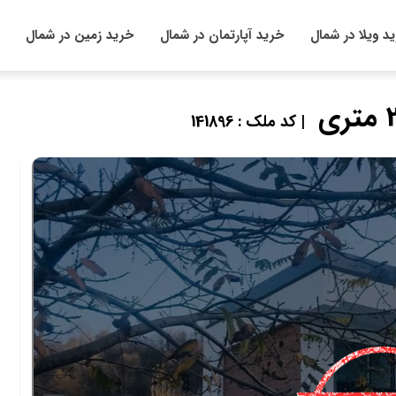
د ویلا در شمال
خرید آپارتمان در شمال
خرید زمین در شمال
| کد ملک : 141896