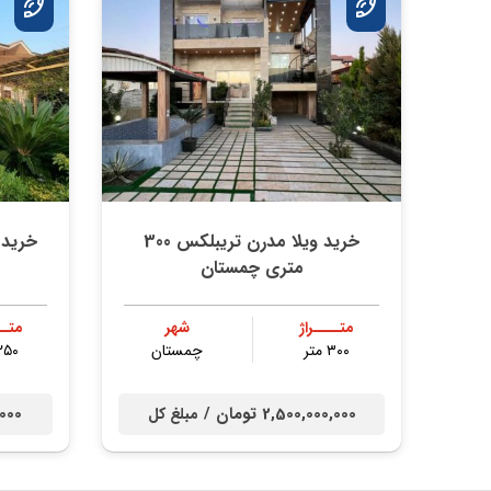
خرید ویلا مدرن تریبلکس 300
متری چمستان
متــــراژ
شهر
متــ
۳۰۰ متر
چمستان
۲۵۰ مت
2,500,000,000 تومان /
00,000
مبلغ کل