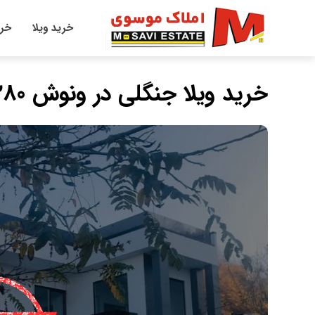
خرید ویلا
خری
خرید ويلا جنگلی در ونوش 280 متری