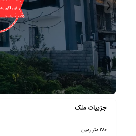
جزییات ملک
280 متر زمین