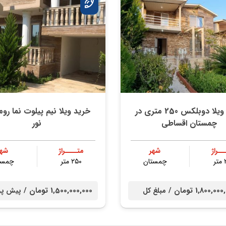
خرید ویلا دوبلکس 250 متری در
خرید ویلا نیم پیلوت نما روم
چمستان اقساطی
نور
ــراژ
شهر
متــــراژ
شهر
ر
چمستان
۲۵۰ متر
چمست
1,800,0 تومان /
1,500,000,000 تومان /
مبلغ کل
پیش پر