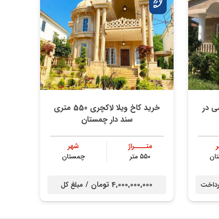
ی در
خرید کاخ ویلا لاکچری 550 متری
سند دار چمستان
متــــراژ
شهر
ان
۵۵۰ متر
چمستان
4,000,000,000 تومان /
داخت
مبلغ کل