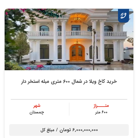
خرید کاخ ویلا در شمال ۶۰۰ متری مبله استخر دار
متــــراژ
شهر
۶۰۰ متر
چمستان
6,000,000,000 تومان /
مبلغ کل