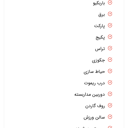
باربکیو
برق
پارکت
پکیج
تراس
جکوزی
حیاط سازی
درب ریموت
دوربین مداربسته
روف گاردن
سالن ورزش