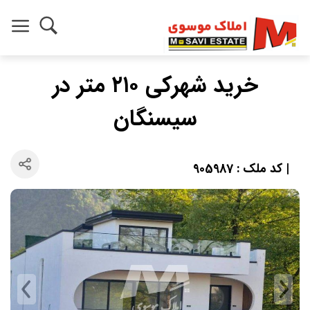
خرید شهرکی ۲۱۰ متر در
سیسنگان
| کد ملک : 905987