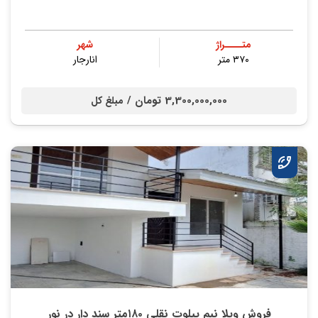
متــــراژ
شهر
۳۷۰ متر
انارجار
3,300,000,000 تومان /
مبلغ کل
فروش ویلا نیم پیلوت نقلی ۱۸۰متر سند دار در نور