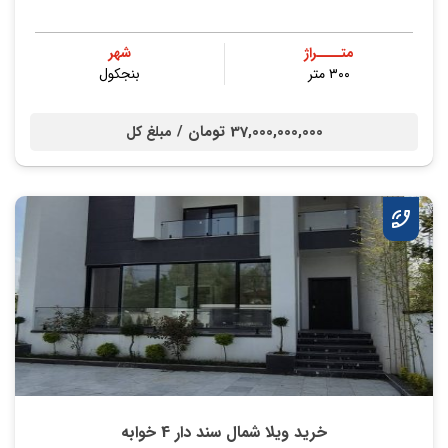
متــــراژ
شهر
۳۰۰ متر
بنجکول
37,000,000,000 تومان /
مبلغ کل
خرید ویلا شمال سند دار 4 خوابه