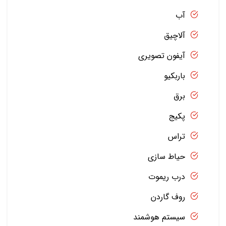
آب
آلاچیق
آیفون تصویری
باربکیو
برق
پکیج
تراس
حیاط سازی
درب ریموت
روف گاردن
سیستم هوشمند