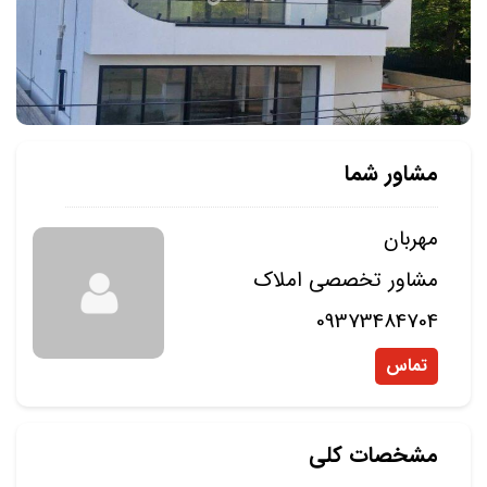
مشاور شما
مهربان
مشاور تخصصی املاک
09373484704
تماس
مشخصات کلی