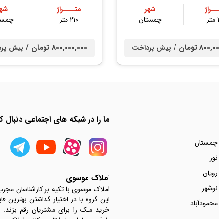
ــراژ
شهر
متــــراژ
شهر
ر
چمستان
۲۱۰ متر
چمست
80 تومان /
800,000,000 تومان /
پیش پرداخت
پیش پر
ما را در شبکه های اجتماعی دنبال کن
 چمستان
نور
رویان
املاک موسوی
نوشهر
املاک موسوی با تکیه بر کارشناسان مجر
این گروه با در اختیار گذاشتن بهترین فا
محمودآباد
خرید ملک را برای مشتریان رقم بزند.