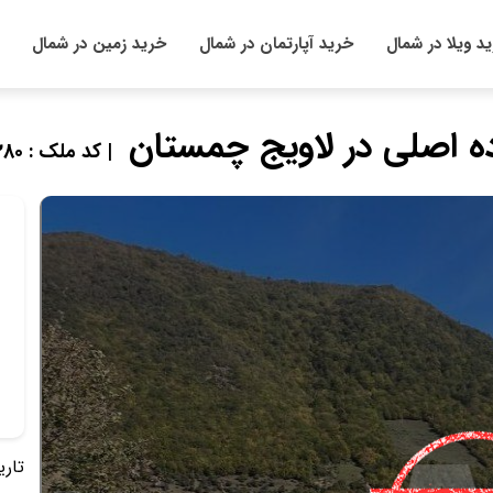
د ویلا در شمال
خرید آپارتمان در شمال
خرید زمین در شمال
 اصلی در لاویج چمستان
| کد ملک : 861280
تاریخ 