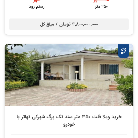
متــــراژ
شهر
۲۵۰ متر
رستم رود
4,800,000,000 تومان /
مبلغ کل
خرید ویلا فلت ۳۵۰ متر سند تک برگ شهرکی تهاتر با
خودرو