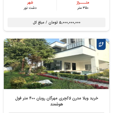
متــــراژ
شهر
۳۵۰ متر
دشت نور
5,000,000,000 تومان /
مبلغ کل
خرید ویلا مدرن لاکچری مهرگان رویان ۴۰۰ متر فول
هوشمند