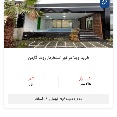
خرید ویلا در نور استخردار روف گاردن
متــــراژ
شهر
۲۵۰ متر
نور
5,600,000,000 تومان /
اقساط