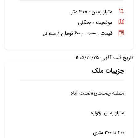
متراژ زمین :
۳۰۰ متر
موقعیت :
جنگلی
قیمت : 600,000,000 تومان /
مبلغ کل
تاریخ ثبت آگهی: 1405/03/25
جزییات ملک
منطقه چمستان#نعمت آباد
متراژ زمین ازقواره
۲۰۰ تا ۳۰۰ متری