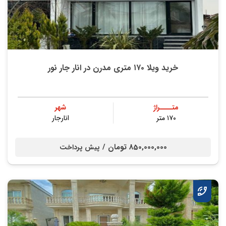
خرید ویلا ۱۷۰ متری مدرن در انار جار نور
متــــراژ
شهر
۱۷۰ متر
انارجار
850,000,000 تومان /
پیش پرداخت