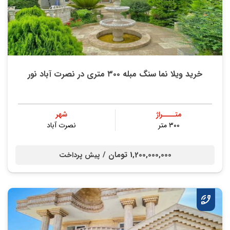
خرید ویلا نما سنگ مبله ۳۰۰ متری در نصرت آباد نور
متــــراژ
شهر
۳۰۰ متر
نصرت آباد
1,200,000,000 تومان /
پیش پرداخت