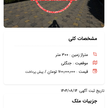
مشخصات کلی
متراژ زمین :
۳۰۰ متر
موقعیت :
جنگلی
قیمت : 700,000,000 تومان /
پیش پرداخت
تاریخ ثبت آگهی: 1404/08/14
جزییات ملک