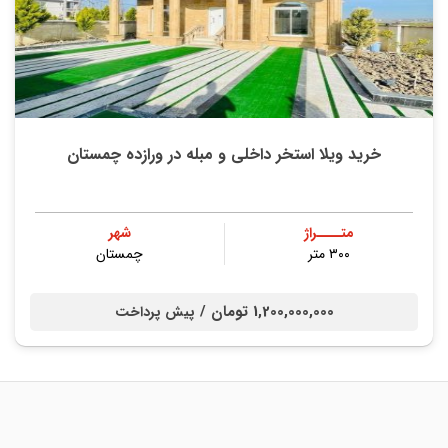
خرید ویلا استخر داخلی و مبله در ورازده چمستان
متــــراژ
شهر
۳۰۰ متر
چمستان
1,200,000,000 تومان /
پیش پرداخت