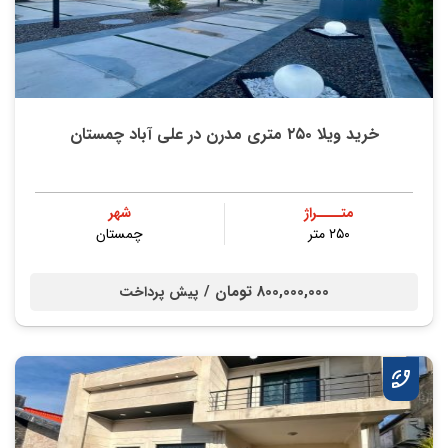
خرید ویلا ۲۵۰ متری مدرن در علی آباد چمستان
متــــراژ
شهر
۲۵۰ متر
چمستان
800,000,000 تومان /
پیش پرداخت