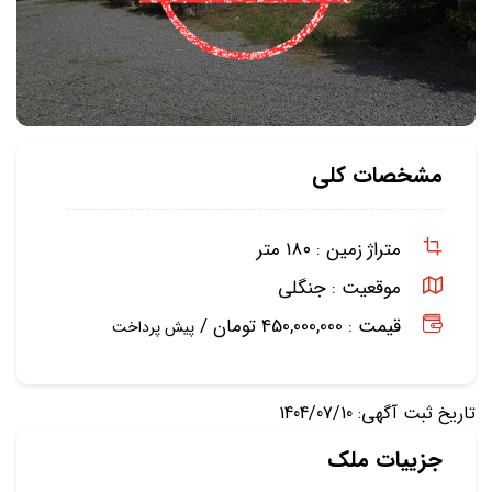
مشخصات کلی
متراژ زمین :
۱۸۰ متر
موقعیت :
جنگلی
قیمت : 450,000,000 تومان /
پیش پرداخت
تاریخ ثبت آگهی: 1404/07/10
جزییات ملک