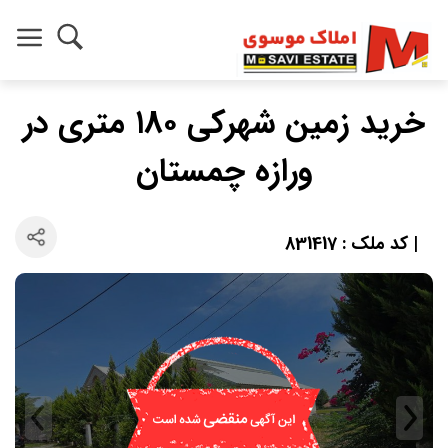
خرید زمین شهرکی ۱۸۰ متری در
ورازه چمستان
| کد ملک : 831417