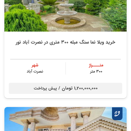
خرید ویلا نما سنگ مبله ۳۰۰ متری در نصرت آباد نور
متــــراژ
شهر
۳۰۰ متر
نصرت آباد
1,200,000,000 تومان /
پیش پرداخت