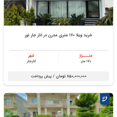
خرید ویلا ۱۷۰ متری مدرن در انار جار نور
متــــراژ
شهر
۱۷۰ متر
انارجار
850,000,000 تومان /
پیش پرداخت