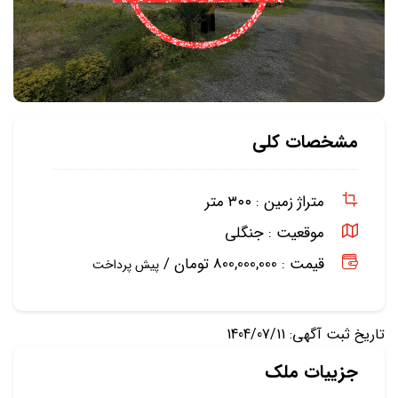
مشخصات کلی
متراژ زمین :
۳۰۰ متر
موقعیت :
جنگلی
قیمت : 800,000,000 تومان /
پیش پرداخت
تاریخ ثبت آگهی: 1404/07/11
جزییات ملک