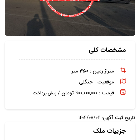
مشخصات کلی
متراژ زمین :
۳۵۰ متر
موقعیت :
جنگلی
قیمت : 900,000,000 تومان /
پیش پرداخت
تاریخ ثبت آگهی: 1404/08/06
جزییات ملک