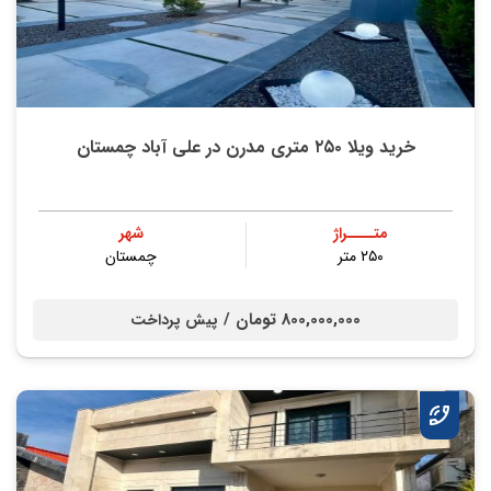
خرید ویلا ۲۵۰ متری مدرن در علی آباد چمستان
متــــراژ
شهر
۲۵۰ متر
چمستان
800,000,000 تومان /
پیش پرداخت