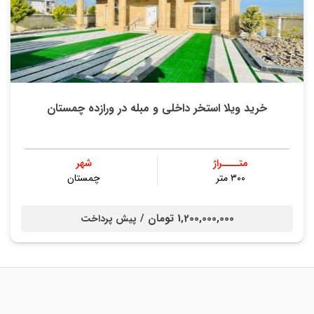
خرید ویلا استخر داخلی و مبله در ورازده چمستان
متــــراژ
شهر
۳۰۰ متر
چمستان
1,200,000,000 تومان /
پیش پرداخت