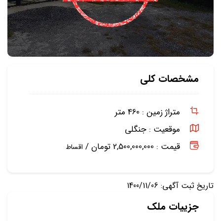
مشخصات کلی
متراژ زمین :
460 متر
موقعیت :
جنگلی
قیمت : 2,500,000,000 تومان /
اقساط
تاریخ ثبت آگهی: 1400/11/06
جزییات ملک