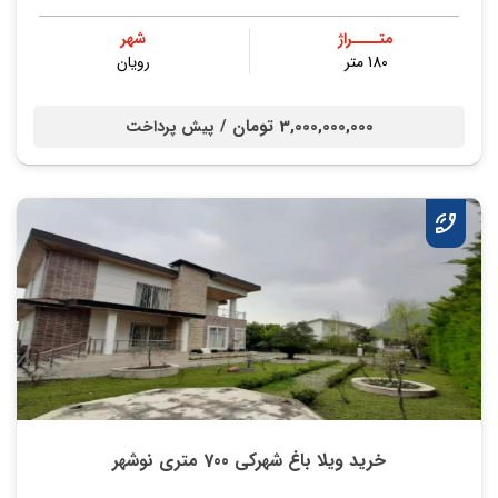
متــــراژ
شهر
180 متر
رویان
3,000,000,000 تومان /
پیش پرداخت
خرید ویلا باغ شهرکی 700 متری نوشهر