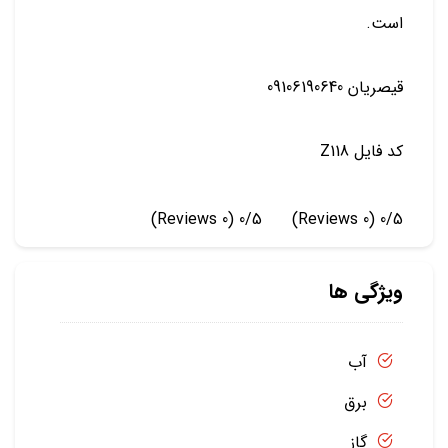
است.
قیصریان 09106190640
کد فایل Z118
(0 Reviews)
0/5
(0 Reviews)
0/5
ویژگی ها
آب
برق
گاز