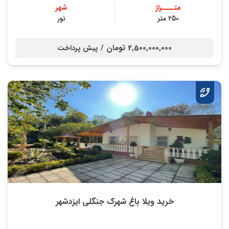
متــــراژ
شهر
250 متر
نور
2,500,000,000 تومان /
پیش پرداخت
خرید ویلا باغ شهرک جنگلی ایزدشهر