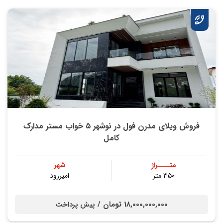
فروش ویلای مدرن فول در نوشهر ۵ خواب مستر مدارک
کامل
متــــراژ
شهر
۳۵۰ متر
امیررود
18,000,000,000 تومان /
پیش پرداخت