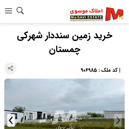
خرید زمین سنددار شهرکی
چمستان
| کد ملک : 906985