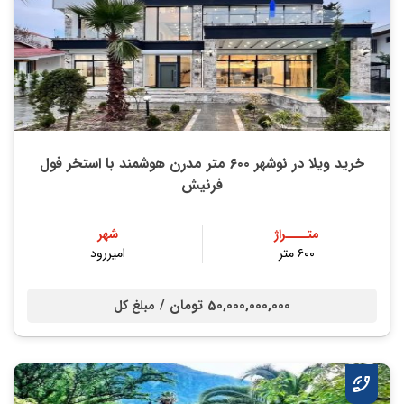
خرید ویلا در نوشهر ۶۰۰ متر مدرن هوشمند با استخر فول
فرنیش
متــــراژ
شهر
۶۰۰ متر
امیررود
50,000,000,000 تومان /
مبلغ کل